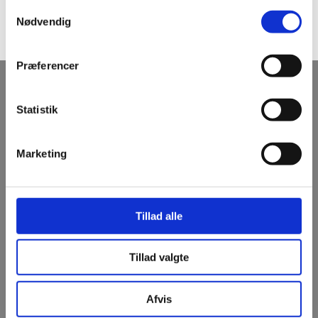
Samtykkevalg
Nødvendig
Print referenceark​
Præferencer
Kontakt TBS A/S
Statistik
CVR: 89136210
​​Tlf.:
97 52 85 00​
Marketing
Adresse
Tillad alle
​Rævevej 5
7800 Skive
Tillad valgte
Følg med
Afvis