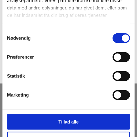
analysepartnere. Vores partnere kan kombinere disse
data med andre oplysninger, du har givet dem, eller som
de har indsamlet fra din brug af deres tjenester.
Samtykkevalg
Nødvendig
Præferencer
Print referenceark​
Statistik
Kontakt TBS A/S
Marketing
CVR: 89136210
​​Tlf.:
97 52 85 00​
Tillad alle