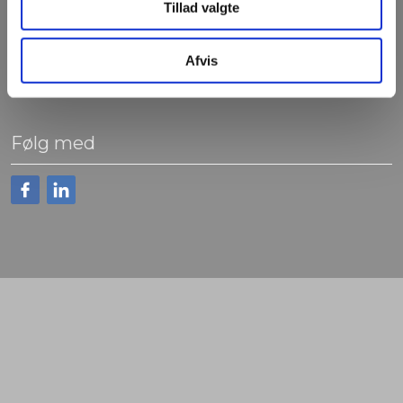
Adresse
Tillad valgte
​Rævevej 5
Afvis
7800 Skive
Følg med
​