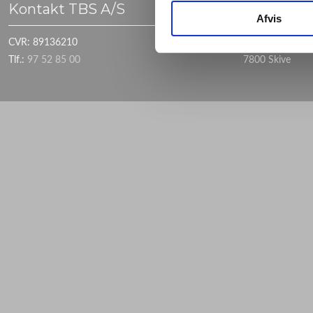
Kontakt TBS A/S
Adresse
Afvis
CVR: 89136210
​Rævevej 5
​​Tlf.:
97 52 85 00​
7800 Skive