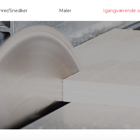
mrer/Snedker
Maler
Igangværende o